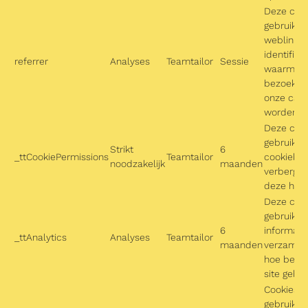
Deze coo
gebruikt 
weblink t
identifice
referrer
Analyses
Teamtailor
Sessie
waarmee
bezoeker
onze carri
worden ge
Deze coo
gebruikt 
Strikt
6
_ttCookiePermissions
Teamtailor
cookieban
noodzakelijk
maanden
verbergen
deze hebt
Deze coo
gebruikt 
6
informatie
_ttAnalytics
Analyses
Teamtailor
maanden
verzamel
hoe bezo
site gebru
Cookies d
gebruikt 