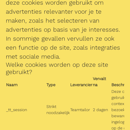
deze cookies worden gebruikt om
advertenties relevanter voor je te
maken, zoals het selecteren van
advertenties op basis van je interesses.
In sommige gevallen vervullen ze ook
een functie op de site, zoals integraties
met sociale media.
Welke cookies worden op deze site
gebruikt?
Vervalt
Naam
Type
Leverancier
na
Beschrijvi
Deze coo
gebruikt 
context v
Strikt
_tt_session
Teamtailor
2 dagen
bezoeker 
noodzakelijk
bewaren (
ingelogd 
op de carr