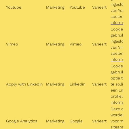
ingesloten
Youtube
Marketing
Youtube
Varieert
van Youtu
spelen.
M
informati
Cookies d
gebruikt 
ingesloten
Vimeo
Marketing
Vimeo
Varieert
van Vimeo
spelen
M
informati
Cookies d
gebruikt 
optie te 
Apply with Linkedin
Marketing
Linkedin
Varieert
te sollici
een Linke
profiel.
M
informati
Deze coo
worden ge
Google Analytics
Marketing
Google
Varieert
voor mark
siteanaly