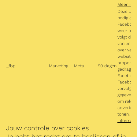
Meer info
Deze cook
nodig om
Facebook
weer te g
volgt de 
van een g
over vers
websites 
rapportee
_fbp
Marketing
Meta
90 dagen
gedrag a
Facebook
Facebook
vervolgen
gegevens 
om releva
advertent
tonen.
Me
informati
Jouw controle over cookies
Je hebt het recht om te beslissen of je