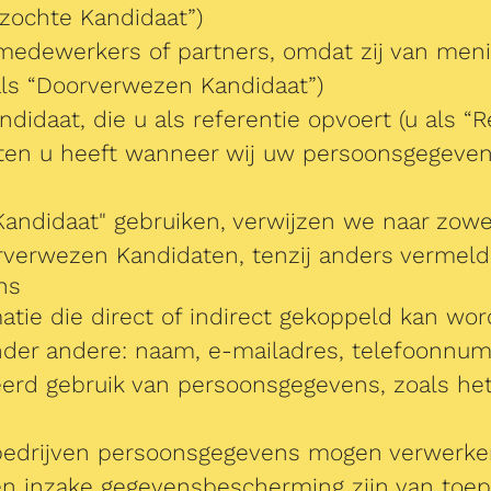
ezochte Kandidaat”)
edewerkers of partners, omdat zij van mening
als “Doorverwezen Kandidaat”)
idaat, die u als referentie opvoert (u als “Re
chten u heeft wanneer wij uw persoonsgegeve
Kandidaat" gebruiken, verwijzen we naar zowe
rverwezen Kandidaten, tenzij anders vermeld
ns
atie die direct of indirect gekoppeld kan wo
der andere: naam, e-mailadres, telefoonnum
rd gebruik van persoonsgegevens, zoals het
e bedrijven persoonsgegevens mogen verwerk
n inzake gegevensbescherming zijn van toepa