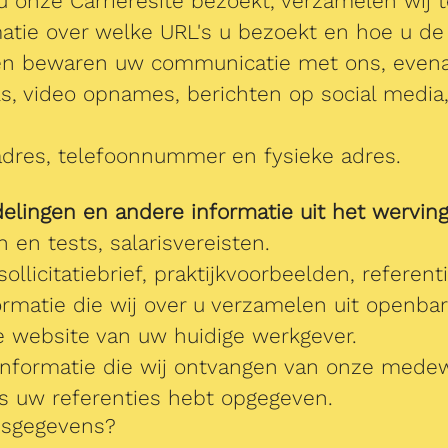
u onze Carrièresite bezoekt, verzamelen wij 
matie over welke URL's u bezoekt en hoe u de 
en bewaren uw communicatie met ons, evenal
s, video opnames, berichten op social media,
dres, telefoonnummer en fysieke adres.
delingen en andere informatie uit het wervin
en tests, salarisvereisten.
ollicitatiebrief, praktijkvoorbeelden, referen
rmatie die wij over u verzamelen uit openba
de website van uw huidige werkgever.
nformatie die wij ontvangen van onze medew
s uw referenties hebt opgegeven.
nsgegevens?