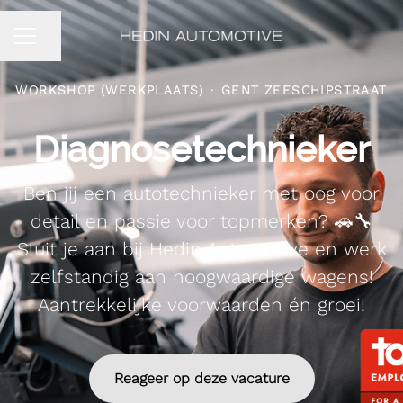
Pagina delen
CARRIÈREMENU
WORKSHOP (WERKPLAATS)
·
GENT ZEESCHIPSTRAAT
Diagnosetechnieker
Ben jij een autotechnieker met oog voor
detail en passie voor topmerken? 🚗🔧
Sluit je aan bij Hedin Automotive en werk
zelfstandig aan hoogwaardige wagens!
Aantrekkelijke voorwaarden én groei!
Reageer op deze vacature