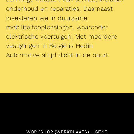
onderhoud en reparaties. Daarnaast
investeren we in duurzame
mobiliteitsoplossingen, waaronder
elektrische voertuigen. Met meerdere
vestigingen in België is Hedin
Automotive altijd dicht in de buurt.
WORKSHOP (WERKPLAATS)
·
GENT