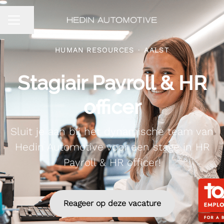
Pagina delen
CARRIÈREMENU
HUMAN RESOURCES
·
AALST
Stagiair Payroll & HR
officer
Sluit je aan bij het dynamische team van
Hedin Automotive voor een stage in HR
Payroll & HR officer!
Reageer op deze vacature